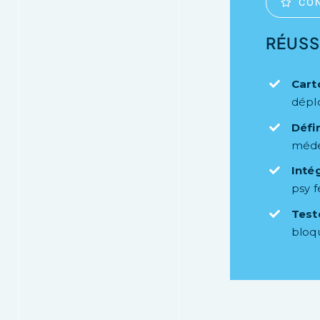
CON
RÉUSS
Cart
dépl
Défin
méde
Inté
psy f
Test
bloq