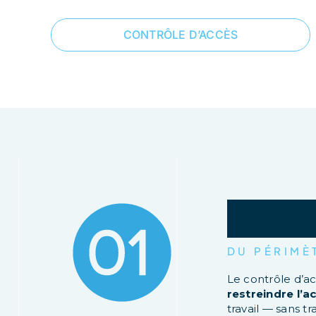
CONTRÔLE D’ACCÈS
C
o
n
t
r
DU PÉRIMÈ
Le contrôle d’ac
restreindre l’a
travail — sans 