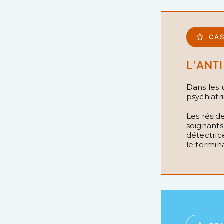
CAS
L’ANT
Dans les 
psychiatr
Les résid
soignants
détectric
le termin