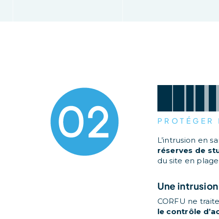
D
é
t
e
PROTÉGER 
L’intrusion en s
réserves de st
du site en plag
Une intrusion
CORFU ne traite 
le contrôle d’a