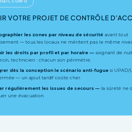
SEIL CORFU
IR VOTRE PROJET DE CONTRÔLE D’AC
ographier les zones par niveau de sécurité
avant tout
oiement — tous les locaux ne méritent pas le même nive
ir les droits par profil et par horaire —
soignant de nuit,
cin, technicien : chacun son périmètre.
grer dès la conception le scénario anti-fugue
si UPAD/
ermée — un ajout tardif coûte cher.
er régulièrement les issues de secours —
la sûreté ne d
uer une évacuation.