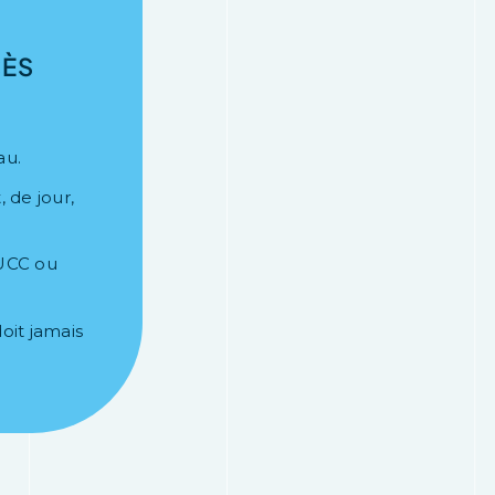
CÈS
au.
 de jour,
UCC ou
oit jamais