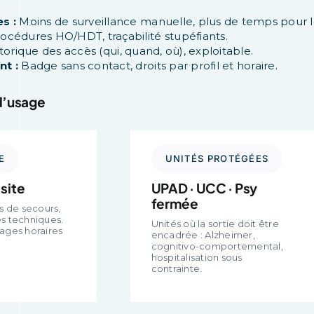
s :
Moins de surveillance manuelle, plus de temps pour le
océdures HO/HDT, traçabilité stupéfiants.
torique des accès (qui, quand, où), exploitable.
nt :
Badge sans contact, droits par profil et horaire.
 d’usage
E
UNITÉS PROTÉGÉES
 site
UPAD · UCC · Psy
fermée
es de secours,
ès techniques.
Unités où la sortie doit être
ages horaires
encadrée : Alzheimer,
cognitivo-comportemental,
hospitalisation sous
contrainte.